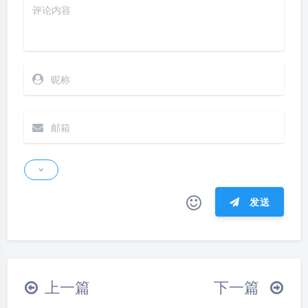
发送
|´・ω・)ノ
ヾ(≧∇≦*)ゝ
(☆ω☆)
（╯‵□′）╯︵┴─┴
￣﹃￣
(/ω＼)
上一篇
下一篇
∠( ᐛ 」∠)＿
(๑•̀ㅁ•́ฅ)
→_→