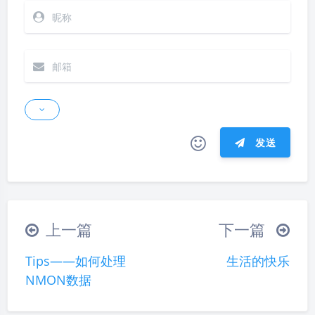
发送
|´・ω・)ノ
ヾ(≧∇≦*)ゝ
(☆ω☆)
（╯‵□′）╯︵┴─┴
￣﹃￣
(/ω＼)
上一篇
下一篇
∠( ᐛ 」∠)＿
(๑•̀ㅁ•́ฅ)
→_→
夜间模式
Tips——如何处理
生活的快乐
୧(๑•̀⌄•́๑)૭
٩(ˊᗜˋ*)و
(ノ°ο°)ノ
NMON数据
(´இ皿இ｀)
⌇●﹏●⌇
(ฅ´ω`ฅ)
Sans Serif
Serif
(╯°A°)╯︵○○○
φ(￣∇￣o)